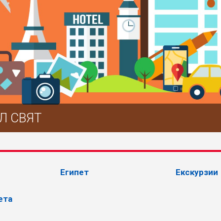
Л СВЯТ
Египет
Екскурзии
ета