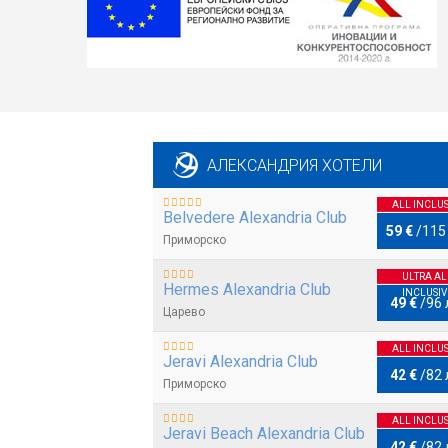
АЛЕКСАНДРИЯ ХОТЕЛИ
ALL INCLUS
Belvedere Alexandria Club
59 €
/
115
Приморско
ULTRA AL
Hermes Alexandria Club
INCLUSIV
49 €
/
96 
Царево
ALL INCLUS
Jeravi Alexandria Club
42 €
/
82 
Приморско
ALL INCLUS
Jeravi Beach Alexandria Club
42 €
/
82 