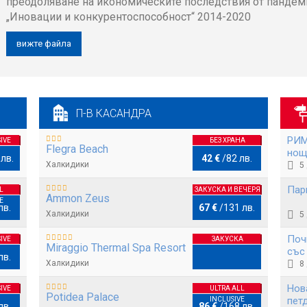
преодоляване на икономическите последствия от пандеми
„Иновации и конкурентоспособност“ 2014-2020
вижте файла
П-В КАСАНДРА
РИМ
IVE
БЕЗ ХРАНА
Flegra Beach
нощ
 лв.
42 €
/
82 лв.
Халкидики
5
Пар
L
ЗАКУСКА И ВЕЧЕРЯ
Ammon Zeus
E
лв.
67 €
/
131 лв.
Халкидики
5
Поч
IVE
ЗАКУСКА
Miraggio Thermal Spa Resort
със
лв.
Нед
Халкидики
8
Нов
IVE
ULTRA ALL
Potidea Palace
пет
INCLUSIVE
лв.
86 €
/
168 лв.