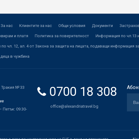
За нас
Клиентите за нас
Общи условия
Документи
Застрахов
рвирам и платя
Политика за поверителност
Информация по чл.13 и
по чл. 12, ал. 4 от Закона за защита на лицата, подаващи информация з
 деца в чужбина
0700 18 308
Абон
. Тракия № 33
ме
office@alexandriatravel.bg
 Петък: 09.30-