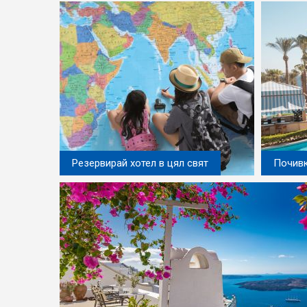
Резервирай хотел в цял свят
Почивк