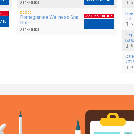
Халкидики
5
Нов
ve
Pomegranate Wellness Spa
ЗАКУСКА И ВЕЧЕРЯ
с 5 
 лв.
Hotel
Соф
6
Халкидики
Пер
Баз
вкл
8
СЛЪ
202
дел
8