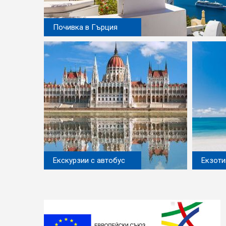
Почивка в Гърция
Екскурзии с автобус
Екзоти