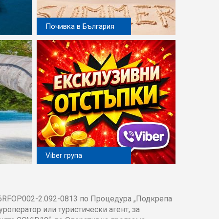
Почивка в България
Viber група
RFOP002-2.092-0813 по Процедура „Подкрепа
уроператор или туристически агент, за