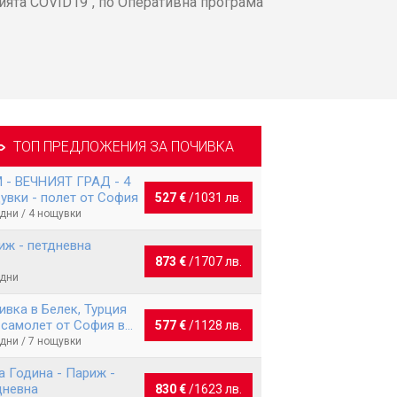
ята COVID19“, по Оперативна програма
ТОП ПРЕДЛОЖЕНИЯ ЗА ПОЧИВКА
 - ВЕЧНИЯТ ГРАД - 4
увки - полет от София
527 €
/
1031 лв.
 дни / 4 нощувки
иж - петдневна
873 €
/
1707 лв.
 дни
ивка в Белек, Турция
 самолет от София в
577 €
/
1128 лв.
еля - 7 нощувки
 дни / 7 нощувки
а Година - Париж -
дневна
830 €
/
1623 лв.