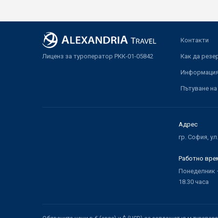
Контакти
Лиценз за туроператор РКК-01-05842
Как да резе
Информация 
Пътуване на
Адрес
гр. София, ул
Работно вре
Понеделник –
18.30 часа