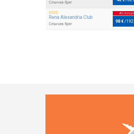
Слънчев бряг
All inclusi
Rena Alexandria Club
98 €
/
192
Слънчев бряг