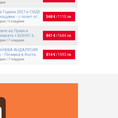
 дни
а Година 2027 в СИДЕ
нощувки - с полет от
568 €
/
1110 лв.
ия
 дни / 5 нощувки
лите на Пулия и
иликата + БОНУС 6
841 €
/
1644 лв.
ючени екскурзии
 дни / 7 нощувки
НЧЕВА АНДАЛУСИЯ
6 - Почивка в Коста
814 €
/
1593 лв.
 Сол
 дни / 7 нощувки